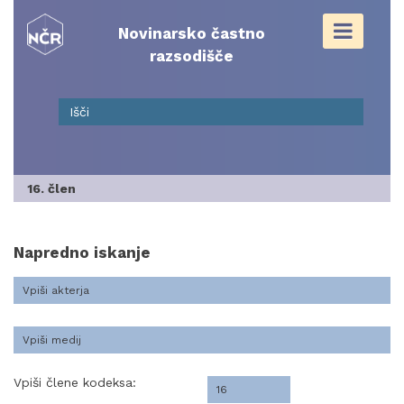
Skip
to
Novinarsko častno
content
razsodišče
16. člen
Napredno iskanje
Vpiši člene kodeksa: