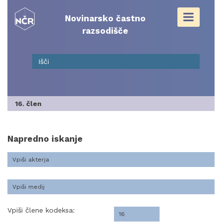
Skip
to
Novinarsko častno
content
razsodišče
16. člen
Napredno iskanje
Vpiši člene kodeksa: