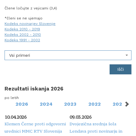
Člene ločujte z vejicami (3,4)
*členi se ne ujemajo
Kodeks novinarjev Slovenije
Kodeks 2010 - 2019
Kodeks 2002 - 2010
Kodeks 1991 - 2002
Vsi primeri
Rezultati iskanja 2026
po letih
2026
2024
2023
2022
2021
10.04.2026
09.03.2026
Klemen Černe proti odgovorni
Dvojezična srednja šola
urednici MMC RTV Slovenija
Lendava proti novinarju in