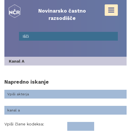
Skip
to
Novinarsko častno
content
razsodišče
Kanal A
Napredno iskanje
Vpiši člene kodeksa: