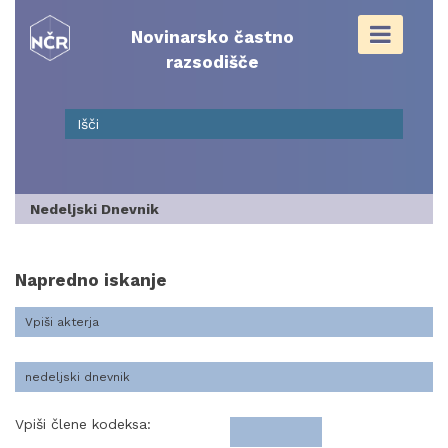
Skip
to
Novinarsko častno
content
razsodišče
Nedeljski Dnevnik
Napredno iskanje
Vpiši člene kodeksa: