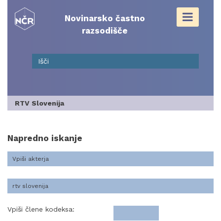
Skip
to
Novinarsko častno
content
razsodišče
RTV Slovenija
Napredno iskanje
Vpiši člene kodeksa: