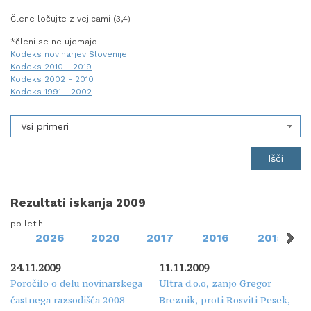
Člene ločujte z vejicami (3,4)
*členi se ne ujemajo
Kodeks novinarjev Slovenije
Kodeks 2010 - 2019
Kodeks 2002 - 2010
Kodeks 1991 - 2002
Vsi primeri
Rezultati iskanja 2009
po letih
2026
2020
2017
2016
2015
24.11.2009
11.11.2009
Poročilo o delu novinarskega
Ultra d.o.o, zanjo Gregor
častnega razsodišča 2008 –
Breznik, proti Rosviti Pesek,