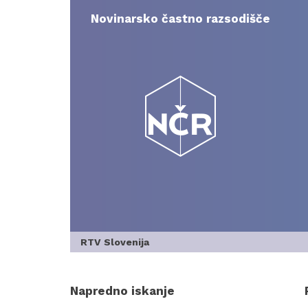
Skip
to
Novinarsko častno razsodišče
content
RTV Slovenija
Napredno iskanje