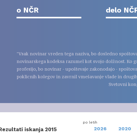
o NČR
delo NČ
"Vsak novinar vreden tega naziva, bo dosledno spoštov
novinarskega kodeksa razumel kot svojo dolžnost. Ko g
profesijo, bo novinar - upoštevaje zakonodajo - spoštov
poklicnih kolegov in zavrnil vmešavanje vlade in drugih
Svetovni kon
po letih
2026
2020
Rezultati iskanja 2015