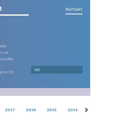
R
Kontakt
anje
re za
al sodbe
."
gres IFJ
2017
2016
2015
2014
2013
201