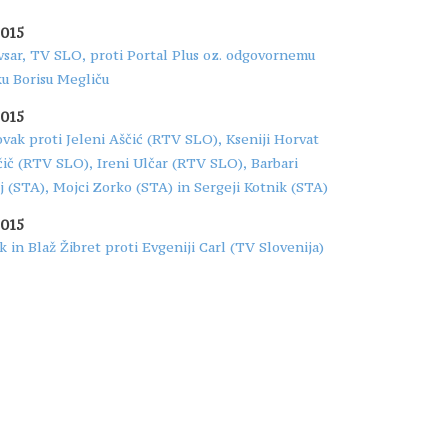
2015
sar, TV SLO, proti Portal Plus oz. odgovornemu
u Borisu Megliču
2015
vak proti Jeleni Aščić (RTV SLO), Kseniji Horvat
ič (RTV SLO), Ireni Ulčar (RTV SLO), Barbari
j (STA), Mojci Zorko (STA) in Sergeji Kotnik (STA)
2015
 in Blaž Žibret proti Evgeniji Carl (TV Slovenija)