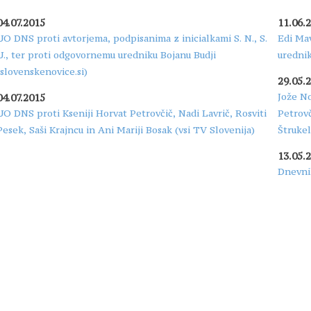
04.07.2015
11.06.
UO DNS proti avtorjema, podpisanima z inicialkami S. N., S.
Edi Mav
U., ter proti odgovornemu uredniku Bojanu Budji
urednik
(slovenskenovice.si)
29.05.
Jože No
04.07.2015
UO DNS proti Kseniji Horvat Petrovčič, Nadi Lavrič, Rosviti
Petrovč
Pesek, Saši Krajncu in Ani Mariji Bosak (vsi TV Slovenija)
Štrukel
13.05.
Dnevnik