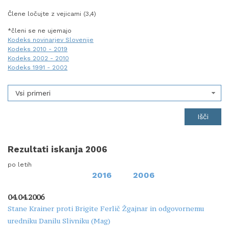
Člene ločujte z vejicami (3,4)
*členi se ne ujemajo
Kodeks novinarjev Slovenije
Kodeks 2010 - 2019
Kodeks 2002 - 2010
Kodeks 1991 - 2002
Vsi primeri
Rezultati iskanja 2006
po letih
2016
2006
04.04.2006
Stane Krainer proti Brigite Ferlič Žgajnar in odgovornemu
uredniku Danilu Slivniku (Mag)