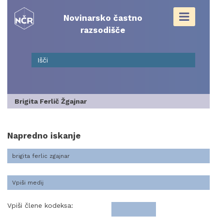
Skip
to
Novinarsko častno
content
razsodišče
Brigita Ferlič Žgajnar
Napredno iskanje
Vpiši člene kodeksa: