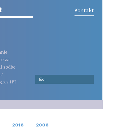
R
Kontakt
anje
re za
al sodbe
."
gres IFJ
2016
2006