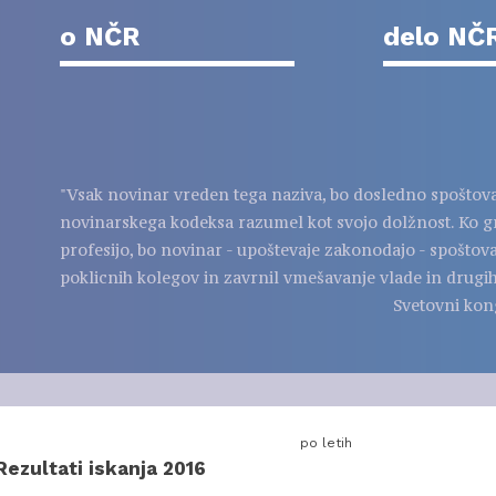
o NČR
delo NČ
"Vsak novinar vreden tega naziva, bo dosledno spoštov
novinarskega kodeksa razumel kot svojo dolžnost. Ko g
profesijo, bo novinar - upoštevaje zakonodajo - spoštov
poklicnih kolegov in zavrnil vmešavanje vlade in drugih
Svetovni kon
po letih
Rezultati iskanja 2016