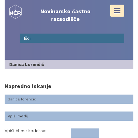
Skip
to
Novinarsko častno
content
razsodišče
Danica Lorenčič
Napredno iskanje
Vpiši člene kodeksa: