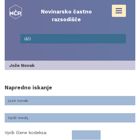
Skip
to
Novinarsko častno
content
razsodišče
Jože Novak
Napredno iskanje
Vpiši člene kodeksa: