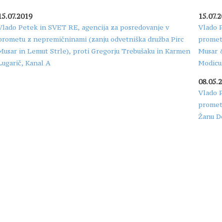
15.07.2019
15.07.
Vlado Petek in SVET RE, agencija za posredovanje v
Vlado 
prometu z nepremičninami (zanju odvetniška družba Pirc
promet
Musar in Lemut Strle), proti Gregorju Trebušaku in Karmen
Musar 
Lugarič, Kanal A
Modicu 
08.05.
Vlado 
prometu
Žanu Do