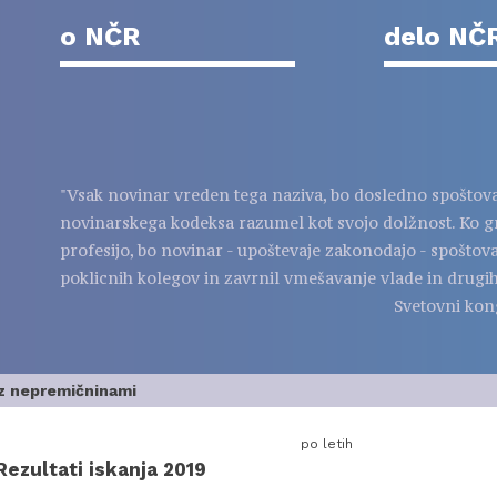
o NČR
delo NČ
"Vsak novinar vreden tega naziva, bo dosledno spoštov
novinarskega kodeksa razumel kot svojo dolžnost. Ko g
profesijo, bo novinar - upoštevaje zakonodajo - spoštov
poklicnih kolegov in zavrnil vmešavanje vlade in drugih
Svetovni kon
z nepremičninami
po letih
Rezultati iskanja 2019