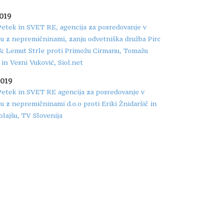
2019
Petek in SVET RE, agencija za posredovanje v
u z nepremičninami, zanju odvetniška družba Pirc
& Lemut Strle proti Primožu Cirmanu, Tomažu
in Vesni Vuković, Siol.net
2019
Petek in SVET RE agencija za posredovanje v
 z nepremičninami d.o.o proti Eriki Žnidaršič in
lajšu, TV Slovenija