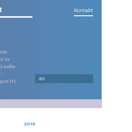
R
Kontakt
anje
re za
al sodbe
."
gres IFJ
2019