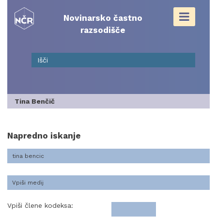
Skip
to
Novinarsko častno
content
razsodišče
Tina Benčič
Napredno iskanje
Vpiši člene kodeksa: