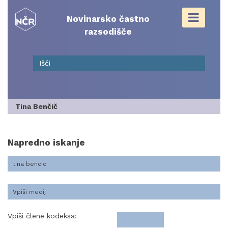
Skip
to
Novinarsko častno
content
razsodišče
Tina Benčič
Napredno iskanje
Vpiši člene kodeksa: