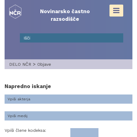
Skip
to
Novinarsko častno
content
razsodišče
>
DELO NČR
Objave
Napredno iskanje
Vpiši člene kodeksa: