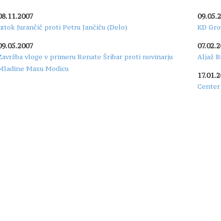
08.11.2007
09.05.
Iztok Jurančič proti Petru Jančiču (Delo)
KD Grou
09.05.2007
07.02.
Zavržba vloge v primeru Renate Šribar proti novinarju
Aljaž B
Mladine Maxu Modicu
17.01.
Center 