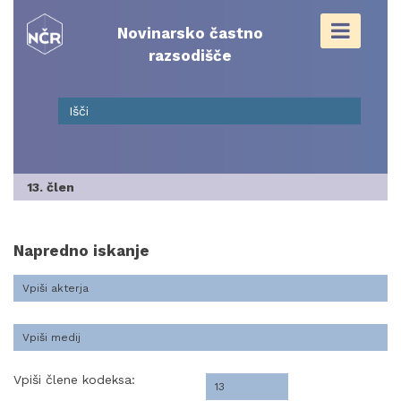
Skip
to
Novinarsko častno
content
razsodišče
13. člen
Napredno iskanje
Vpiši člene kodeksa: