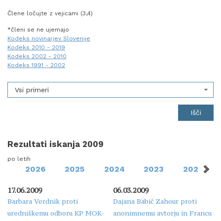
Člene ločujte z vejicami (3,4)
*členi se ne ujemajo
Kodeks novinarjev Slovenije
Kodeks 2010 - 2019
Kodeks 2002 - 2010
Kodeks 1991 - 2002
Vsi primeri
Rezultati iskanja 2009
po letih
2026
2025
2024
2023
2020
17.06.2009
06.03.2009
Barbara Verdnik proti
Dajana Babič Zahour proti
uredniškemu odboru KP MOK-
anonimnemu avtorju in Francu