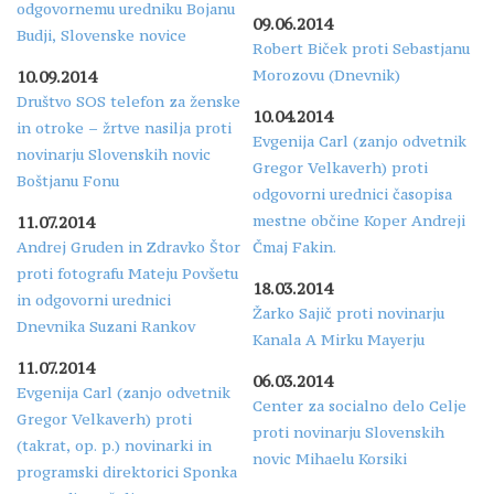
odgovornemu uredniku Bojanu
09.06.2014
Budji, Slovenske novice
Robert Biček proti Sebastjanu
Morozovu (Dnevnik)
10.09.2014
Društvo SOS telefon za ženske
10.04.2014
in otroke – žrtve nasilja proti
Evgenija Carl (zanjo odvetnik
novinarju Slovenskih novic
Gregor Velkaverh) proti
Boštjanu Fonu
odgovorni urednici časopisa
mestne občine Koper Andreji
11.07.2014
Andrej Gruden in Zdravko Štor
Čmaj Fakin.
proti fotografu Mateju Povšetu
18.03.2014
in odgovorni urednici
Žarko Sajič proti novinarju
Dnevnika Suzani Rankov
Kanala A Mirku Mayerju
11.07.2014
06.03.2014
Evgenija Carl (zanjo odvetnik
Center za socialno delo Celje
Gregor Velkaverh) proti
proti novinarju Slovenskih
(takrat, op. p.) novinarki in
novic Mihaelu Korsiki
programski direktorici Sponka