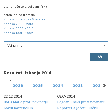
Člene ločujte z vejicami (3,4)
*členi se ne ujemajo
Kodeks novinarjev Slovenije
Kodeks 2010 - 2019
Kodeks 2002 - 2010
Kodeks 1991 - 2002
Vsi primeri
Rezultati iskanja 2014
po letih
2026
2025
2024
2023
2022
22.12.2014
09.07.2014
Boris Matić proti novinarju
Bogdan Knavs proti novinarju
Lovru Kastelicu in
Reporterja Jožetu Biščku