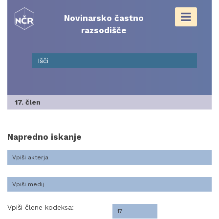
Skip
to
Novinarsko častno
content
razsodišče
17. člen
Napredno iskanje
Vpiši člene kodeksa: