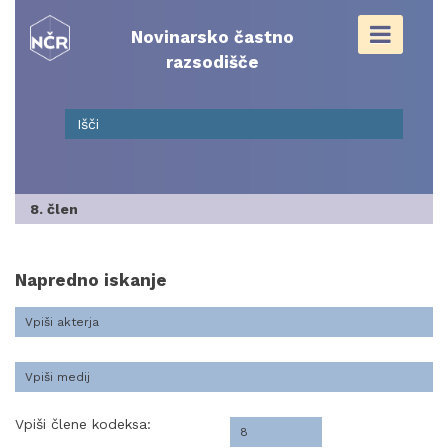
Skip
to
Novinarsko častno
content
razsodišče
8. člen
Napredno iskanje
Vpiši člene kodeksa: