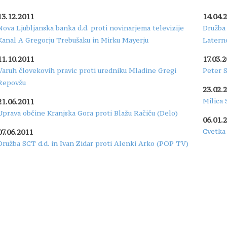
13.12.2011
14.04.
Nova Ljubljanska banka d.d. proti novinarjema televizije
Družba 
Kanal A Gregorju Trebušaku in Mirku Mayerju
Laterne
11.10.2011
17.03.
Varuh človekovih pravic proti uredniku Mladine Gregi
Peter S
Repovžu
23.02.
Milica 
21.06.2011
Uprava občine Kranjska Gora proti Blažu Račiču (Delo)
06.01.
Cvetka 
07.06.2011
Družba SCT d.d. in Ivan Zidar proti Alenki Arko (POP TV)