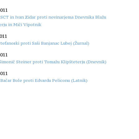
2011
SCT in Ivan Zidar proti novinarjema Dnevnika Blažu
rju in Miči Vipotnik
2011
tefanoski proti Saši Banjanac Lubej (Žurnal)
2011
Simonič Steiner proti Tomažu Klipšteterju (Dnevnik)
2011
Bačar Bole proti Edvardu Peliconu (Latnik)