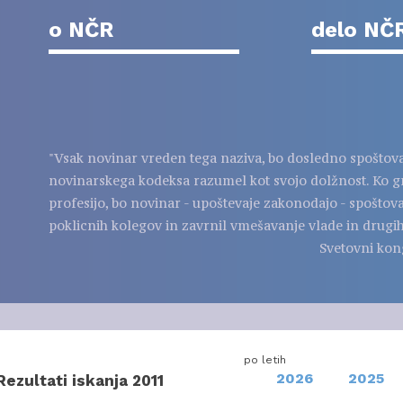
o NČR
delo NČ
"Vsak novinar vreden tega naziva, bo dosledno spoštov
novinarskega kodeksa razumel kot svojo dolžnost. Ko g
profesijo, bo novinar - upoštevaje zakonodajo - spoštov
poklicnih kolegov in zavrnil vmešavanje vlade in drugih
Svetovni kon
po letih
2026
2025
Rezultati iskanja 2011