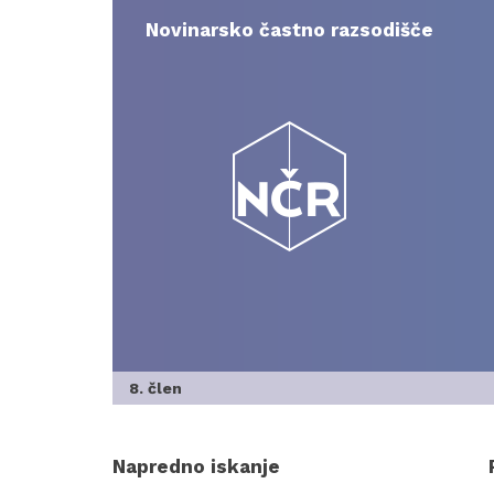
Skip
to
Novinarsko častno razsodišče
content
8. člen
Napredno iskanje