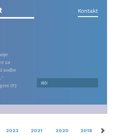
R
Kontakt
anje
re za
al sodbe
."
gres IFJ
2023
2021
2020
2018
2016
201