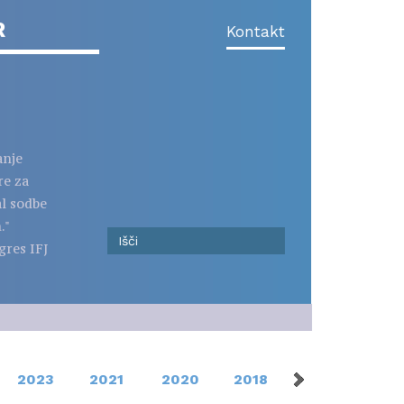
R
Kontakt
anje
re za
al sodbe
."
gres IFJ
2023
2021
2020
2018
2016
201