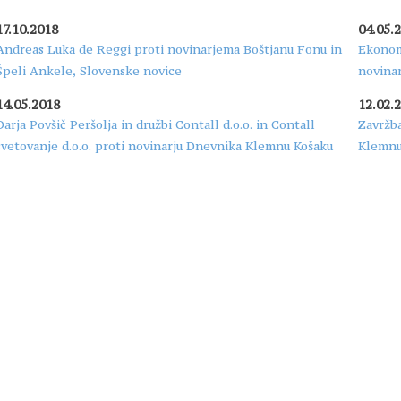
17.10.2018
04.05.
Andreas Luka de Reggi proti novinarjema Boštjanu Fonu in
Ekonom
Špeli Ankele, Slovenske novice
novina
14.05.2018
12.02.
Darja Povšič Peršolja in družbi Contall d.o.o. in Contall
Zavržba
svetovanje d.o.o. proti novinarju Dnevnika Klemnu Košaku
Klemnu