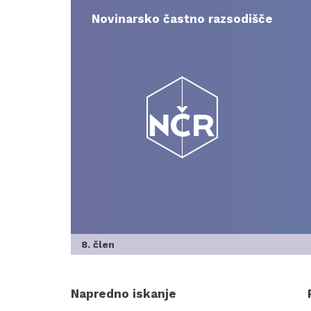
Skip
to
Novinarsko častno razsodišče
content
8. člen
Napredno iskanje