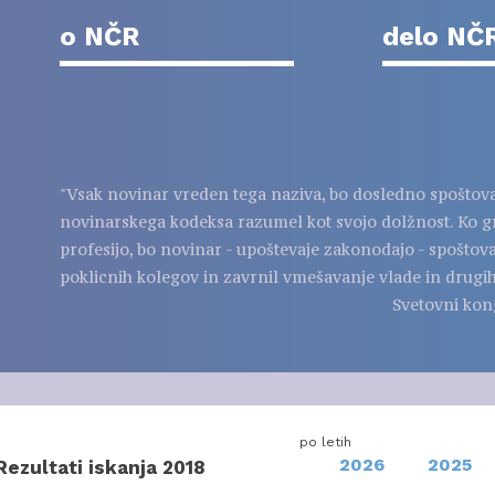
o NČR
delo NČ
"Vsak novinar vreden tega naziva, bo dosledno spoštov
novinarskega kodeksa razumel kot svojo dolžnost. Ko g
profesijo, bo novinar - upoštevaje zakonodajo - spoštov
poklicnih kolegov in zavrnil vmešavanje vlade in drugih
Svetovni kon
po letih
2026
2025
Rezultati iskanja 2018