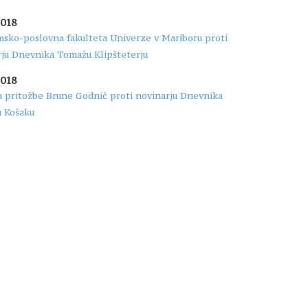
2018
sko-poslovna fakulteta Univerze v Mariboru proti
rju Dnevnika Tomažu Klipšteterju
2018
 pritožbe Brune Godnič proti novinarju Dnevnika
 Košaku