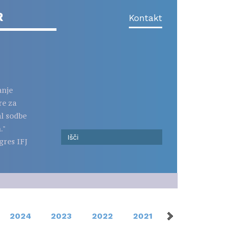
R
Kontakt
anje
re za
al sodbe
."
gres IFJ
2024
2023
2022
2021
2020
201