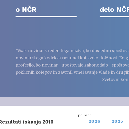
o NČR
delo NČ
"Vsak novinar vreden tega naziva, bo dosledno spoštov
novinarskega kodeksa razumel kot svojo dolžnost. Ko g
profesijo, bo novinar - upoštevaje zakonodajo - spoštov
poklicnih kolegov in zavrnil vmešavanje vlade in drugih
Svetovni kon
po letih
2026
2025
Rezultati iskanja 2010