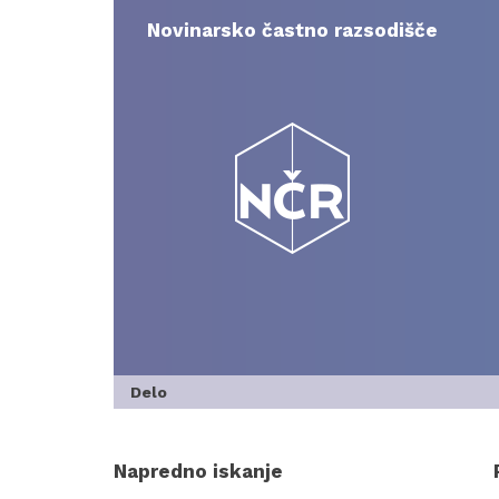
Skip
to
Novinarsko častno razsodišče
content
Delo
Napredno iskanje