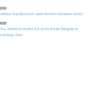
2010
udvika Toplaka proti Jasni Kontler Salamon (Delo)
2010
, finančna družba d.d. proti Borisu Šuligoju in
u Koširju, Delo