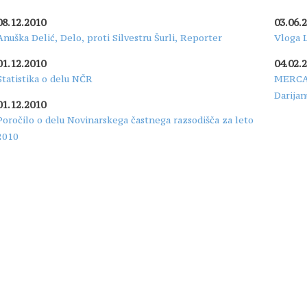
08.12.2010
03.06.
Anuška Delić, Delo, proti Silvestru Šurli, Reporter
Vloga L
01.12.2010
04.02.
Statistika o delu NČR
MERCATA
Darijan
01.12.2010
Poročilo o delu Novinarskega častnega razsodišča za leto
2010