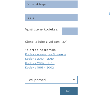
Vpiši člene kodeksa:
Člene ločujte z vejicami (3,4)
*členi se ne ujemajo
Kodeks novinarjev Slovenije
Kodeks 2010 - 2019
Kodeks 2002 - 2010
Kodeks 1991 - 2002
Vsi primeri