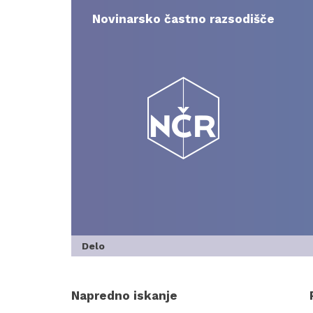
Skip
to
Novinarsko častno razsodišče
content
Delo
Napredno iskanje