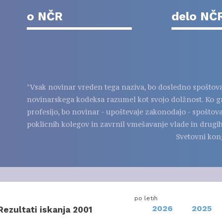
o NČR
delo NČ
"Vsak novinar vreden tega naziva, bo dosledno spoštov
novinarskega kodeksa razumel kot svojo dolžnost. Ko g
profesijo, bo novinar - upoštevaje zakonodajo - spoštov
poklicnih kolegov in zavrnil vmešavanje vlade in drugih
Svetovni kon
po letih
2026
2025
Rezultati iskanja 2001