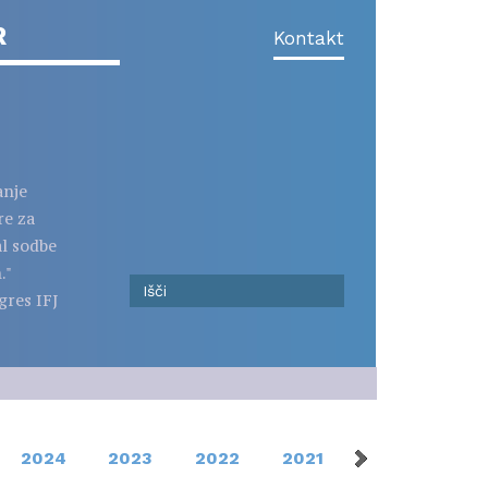
R
Kontakt
anje
re za
al sodbe
."
gres IFJ
2024
2023
2022
2021
2020
201