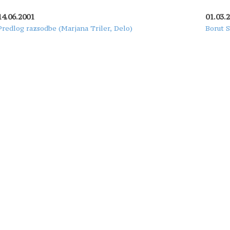
14.06.2001
01.03.
Predlog razsodbe (Marjana Triler, Delo)
Borut 