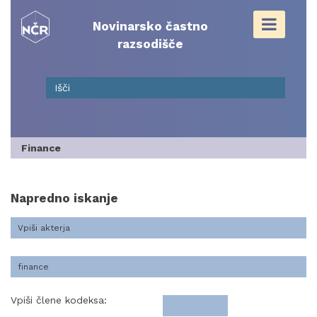
Skip
to
Novinarsko častno
content
razsodišče
Finance
Napredno iskanje
Vpiši člene kodeksa: