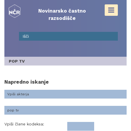
Skip
to
Novinarsko častno
content
razsodišče
POP TV
Napredno iskanje
Vpiši člene kodeksa: