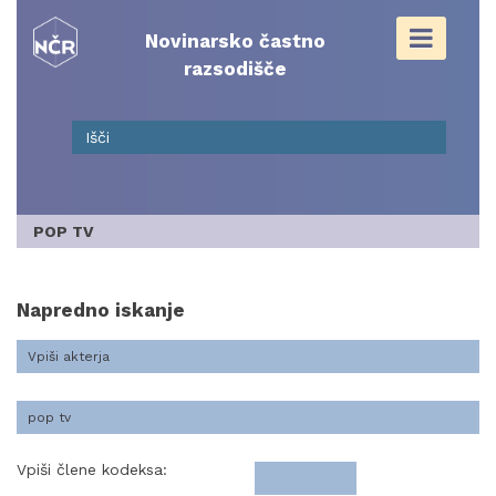
Skip
to
Novinarsko častno
content
razsodišče
POP TV
Napredno iskanje
Vpiši člene kodeksa: