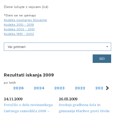
Člene ločujte z vejicami (3,4)
*členi se ne ujemajo
Kodeks novinarjev Slovenije
Kodeks 2010 - 2019
Kodeks 2002 - 2010
Kodeks 1991 - 2002
Vsi primeri
Rezultati iskanja 2009
po letih
2026
2024
2023
2022
2021
24.11.2009
26.03.2009
Poročilo o delu novinarskega
Srednja gradbena šola in
častnega razsodišča 2008 –
gimnazija Maribor proti Urošu