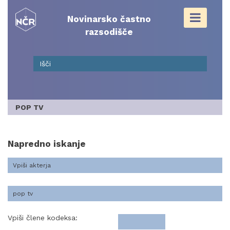
Skip
to
Novinarsko častno
content
razsodišče
POP TV
Napredno iskanje
Vpiši člene kodeksa: