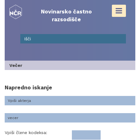
Skip
to
Novinarsko častno
content
razsodišče
Večer
Napredno iskanje
Vpiši člene kodeksa: