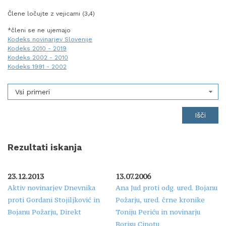
Člene ločujte z vejicami (3,4)
*členi se ne ujemajo
Kodeks novinarjev Slovenije
Kodeks 2010 - 2019
Kodeks 2002 - 2010
Kodeks 1991 - 2002
Vsi primeri
Rezultati iskanja
23.12.2013
13.07.2006
Aktiv novinarjev Dnevnika
Ana Jud proti odg. ured. Bojanu
proti Gordani Stojiljković in
Požarju, ured. črne kronike
Bojanu Požarju, Direkt
Toniju Periću in novinarju
Borisu Cipotu