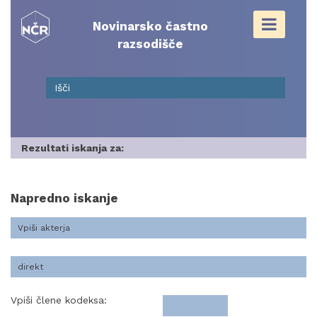
Skip
to
Novinarsko častno
content
razsodišče
Rezultati iskanja za:
Napredno iskanje
Vpiši člene kodeksa: