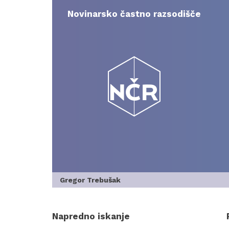
Skip
to
Novinarsko častno razsodišče
content
Gregor Trebušak
Napredno iskanje