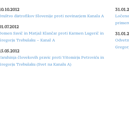
10.10.2012
31.01.
Društvo distrofikov Slovenije proti novinarjem Kanala A
Ločeno
primer
01.07.2012
Domen Savič in Matjaž Klančar proti Karmen Lugerič in
31.01.
Gregorju Trebušaku – Kanal A
Odvetni
Gregor
15.05.2012
Varuhinja človekovih pravic proti Vitomirju Petroviću in
Gregorju Trebušaku (Svet na Kanalu A)