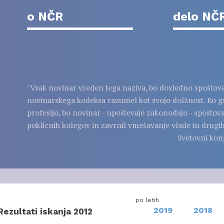
o NČR
delo NČ
"Vsak novinar vreden tega naziva, bo dosledno spoštov
novinarskega kodeksa razumel kot svojo dolžnost. Ko g
profesijo, bo novinar - upoštevaje zakonodajo - spoštov
poklicnih kolegov in zavrnil vmešavanje vlade in drugih
Svetovni kon
po letih
2019
2018
Rezultati iskanja 2012