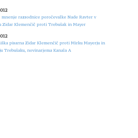
2012
 mnenje razsodnice poročevalke Nade Ravter v
u Zidar Klemenčič proti Trebušak in Mayer
2012
ška pisarna Zidar Klemenčič proti Mirku Mayerju in
ju Trebušaku, novinarjema Kanala A