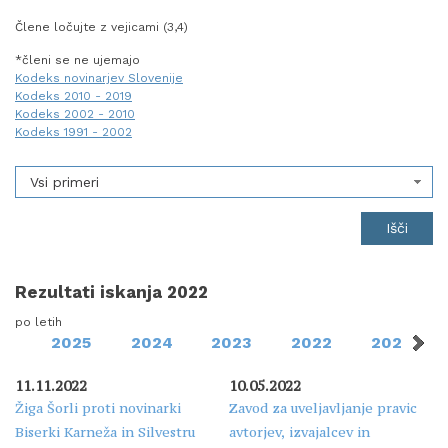
Člene ločujte z vejicami (3,4)
*členi se ne ujemajo
Kodeks novinarjev Slovenije
Kodeks 2010 - 2019
Kodeks 2002 - 2010
Kodeks 1991 - 2002
Vsi primeri
Rezultati iskanja 2022
po letih
2025
2024
2023
2022
2021
11.11.2022
10.05.2022
Žiga Šorli proti novinarki
Zavod za uveljavljanje pravic
Biserki Karneža in Silvestru
avtorjev, izvajalcev in