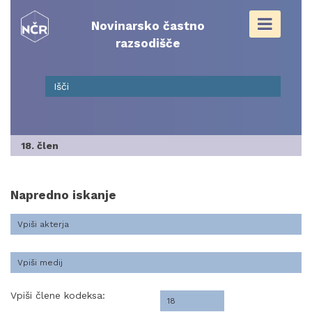
Skip
to
Novinarsko častno
content
razsodišče
18. člen
Napredno iskanje
Vpiši člene kodeksa: