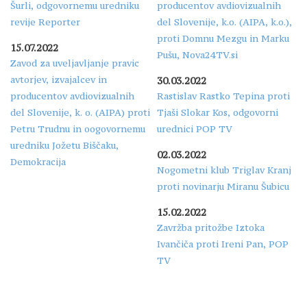
Šurli, odgovornemu uredniku
producentov avdiovizualnih
revije Reporter
del Slovenije, k.o. (AIPA, k.o.),
proti Domnu Mezgu in Marku
15.07.2022
Pušu, Nova24TV.si
Zavod za uveljavljanje pravic
avtorjev, izvajalcev in
30.03.2022
producentov avdiovizualnih
Rastislav Rastko Tepina proti
del Slovenije, k. o. (AIPA) proti
Tjaši Slokar Kos, odgovorni
Petru Trudnu in oogovornemu
urednici POP TV
uredniku Jožetu Biščaku,
02.03.2022
Demokracija
Nogometni klub Triglav Kranj
proti novinarju Miranu Šubicu
15.02.2022
Zavržba pritožbe Iztoka
Ivančiča proti Ireni Pan, POP
TV