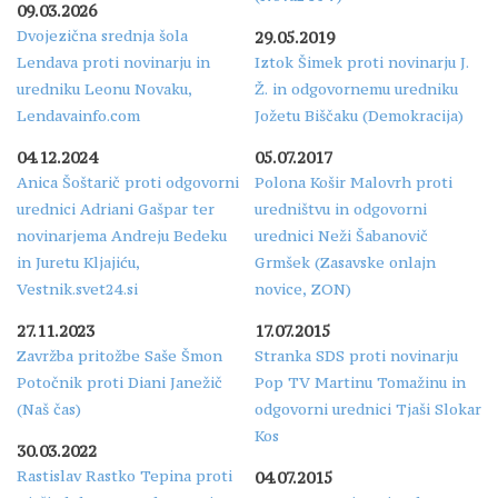
09.03.2026
Dvojezična srednja šola
29.05.2019
Lendava proti novinarju in
Iztok Šimek proti novinarju J.
uredniku Leonu Novaku,
Ž. in odgovornemu uredniku
Lendavainfo.com
Jožetu Biščaku (Demokracija)
04.12.2024
05.07.2017
Anica Šoštarič proti odgovorni
Polona Košir Malovrh proti
urednici Adriani Gašpar ter
uredništvu in odgovorni
novinarjema Andreju Bedeku
urednici Neži Šabanovič
in Juretu Kljajiću,
Grmšek (Zasavske onlajn
Vestnik.svet24.si
novice, ZON)
27.11.2023
17.07.2015
Zavržba pritožbe Saše Šmon
Stranka SDS proti novinarju
Potočnik proti Diani Janežič
Pop TV Martinu Tomažinu in
(Naš čas)
odgovorni urednici Tjaši Slokar
Kos
30.03.2022
Rastislav Rastko Tepina proti
04.07.2015