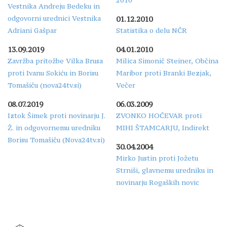
Vestnika Andreju Bedeku in
odgovorni urednici Vestnika
01.12.2010
Adriani Gašpar
Statistika o delu NČR
13.09.2019
04.01.2010
Zavržba pritožbe Vilka Brusa
Milica Simonič Steiner, Občina
proti Ivanu Sokiću in Borisu
Maribor proti Branki Bezjak,
Tomašiču (nova24tv.si)
Večer
08.07.2019
06.03.2009
Iztok Šimek proti novinarju J.
ZVONKO HOČEVAR proti
Ž. in odgovornemu uredniku
MIHI ŠTAMCARJU, Indirekt
Borisu Tomašiču (Nova24tv.si)
30.04.2004
Mirko Justin proti Jožetu
Strniši, glavnemu uredniku in
novinarju Rogaških novic