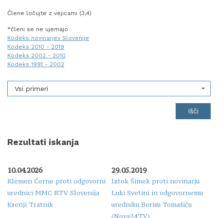
Člene ločujte z vejicami (3,4)
*členi se ne ujemajo
Kodeks novinarjev Slovenije
Kodeks 2010 - 2019
Kodeks 2002 - 2010
Kodeks 1991 - 2002
Vsi primeri
Rezultati iskanja
10.04.2026
29.05.2019
Klemen Černe proti odgovorni
Iztok Šimek proti novinarju
urednici MMC RTV Slovenija
Luki Svetini in odgovornemu
Ksenji Tratnik
uredniku Borisu Tomašiču
(Nova24TV)