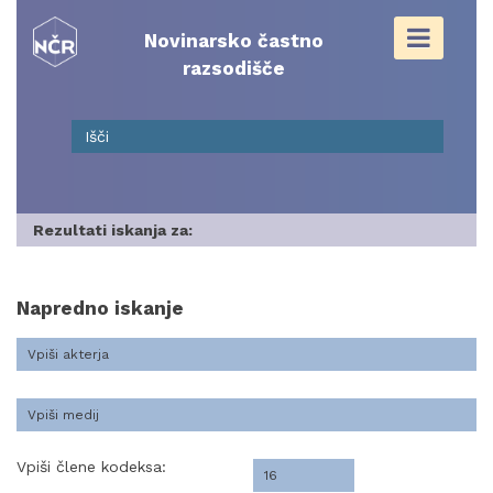
Skip
to
Novinarsko častno
content
razsodišče
Rezultati iskanja za:
Napredno iskanje
Vpiši člene kodeksa: