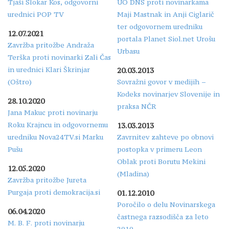
Tjaši Slokar Kos, odgovorni
UO DNS proti novinarkama
urednici POP TV
Maji Mastnak in Anji Ciglarič
ter odgovornem uredniku
12.07.2021
portala Planet Siol.net Urošu
Zavržba pritožbe Andraža
Urbasu
Terška proti novinarki Zali Čas
in urednici Klari Škrinjar
20.03.2013
(Oštro)
Sovražni govor v medijih –
Kodeks novinarjev Slovenije in
28.10.2020
praksa NČR
Jana Makuc proti novinarju
Roku Krajncu in odgovornemu
13.03.2013
uredniku Nova24TV.si Marku
Zavrnitev zahteve po obnovi
Pušu
postopka v primeru Leon
Oblak proti Borutu Mekini
12.05.2020
(Mladina)
Zavržba pritožbe Jureta
Purgaja proti demokracija.si
01.12.2010
Poročilo o delu Novinarskega
06.04.2020
častnega razsodišča za leto
M. B. F. proti novinarju
2010