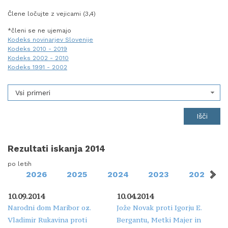
Člene ločujte z vejicami (3,4)
*členi se ne ujemajo
Kodeks novinarjev Slovenije
Kodeks 2010 - 2019
Kodeks 2002 - 2010
Kodeks 1991 - 2002
Vsi primeri
Rezultati iskanja 2014
po letih
2026
2025
2024
2023
2022
10.09.2014
10.04.2014
Narodni dom Maribor oz.
Jože Novak proti Igorju E.
Vladimir Rukavina proti
Bergantu, Metki Majer in