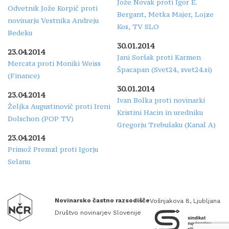
Jože Novak proti Igor E.
Odvetnik Jože Korpič proti
Bergant, Metka Majer, Lojze
novinarju Vestnika Andreju
Kos, TV SLO
Bedeku
30.01.2014
23.04.2014
Jani Soršak proti Karmen
Mercata proti Moniki Weiss
Špacapan (Svet24, svet24.si)
(Finance)
30.01.2014
23.04.2014
Ivan Bolka proti novinarki
Željka Augustinovič proti Ireni
Kristini Hacin in uredniku
Dolschon (POP TV)
Gregorju Trebušaku (Kanal A)
23.04.2014
Primož Premzl proti Igorju
Selanu
Novinarsko častno razsodišče
Vošnjakova 8, Ljubljana
Društvo novinarjev Slovenije