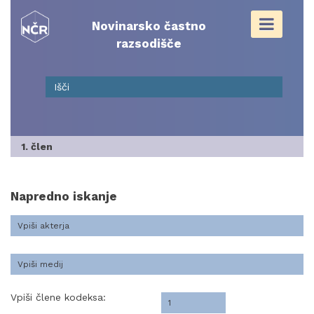
Skip
to
Novinarsko častno
content
razsodišče
1. člen
Napredno iskanje
Vpiši člene kodeksa: