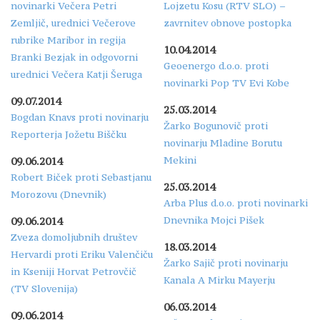
novinarki Večera Petri
Lojzetu Kosu (RTV SLO) –
Zemljič, urednici Večerove
zavrnitev obnove postopka
rubrike Maribor in regija
10.04.2014
Branki Bezjak in odgovorni
Geoenergo d.o.o. proti
urednici Večera Katji Šeruga
novinarki Pop TV Evi Kobe
09.07.2014
25.03.2014
Bogdan Knavs proti novinarju
Žarko Bogunovič proti
Reporterja Jožetu Biščku
novinarju Mladine Borutu
Mekini
09.06.2014
Robert Biček proti Sebastjanu
25.03.2014
Morozovu (Dnevnik)
Arba Plus d.o.o. proti novinarki
Dnevnika Mojci Pišek
09.06.2014
Zveza domoljubnih društev
18.03.2014
Hervardi proti Eriku Valenčiču
Žarko Sajič proti novinarju
in Kseniji Horvat Petrovčič
Kanala A Mirku Mayerju
(TV Slovenija)
06.03.2014
09.06.2014