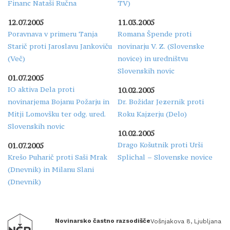
Financ Nataši Ručna
TV)
12.07.2005
11.03.2005
Poravnava v primeru Tanja
Romana Špende proti
Starič proti Jaroslavu Jankoviču
novinarju V. Z. (Slovenske
(Več)
novice) in uredništvu
Slovenskih novic
01.07.2005
IO aktiva Dela proti
10.02.2005
novinarjema Bojanu Požarju in
Dr. Božidar Jezernik proti
Mitji Lomovšku ter odg. ured.
Roku Kajzerju (Delo)
Slovenskih novic
10.02.2005
Drago Košutnik proti Urši
01.07.2005
Krešo Puharič proti Saši Mrak
Splichal – Slovenske novice
(Dnevnik) in Milanu Slani
(Dnevnik)
Novinarsko častno razsodišče
Vošnjakova 8, Ljubljana