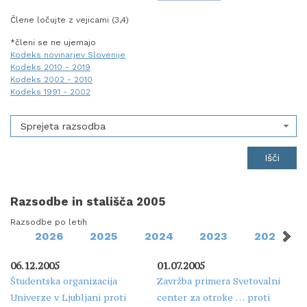
Člene ločujte z vejicami (3,4)
*členi se ne ujemajo
Kodeks novinarjev Slovenije
Kodeks 2010 - 2019
Kodeks 2002 - 2010
Kodeks 1991 - 2002
Sprejeta razsodba
Razsodbe in stališča 2005
Razsodbe po letih
2026
2025
2024
2023
2022
06.12.2005
01.07.2005
Študentska organizacija
Zavržba primera Svetovalni
Univerze v Ljubljani proti
center za otroke … proti