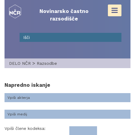
Skip
to
Novinarsko častno
content
razsodišče
>
DELO NČR
Razsodbe
Napredno iskanje
Vpiši člene kodeksa: