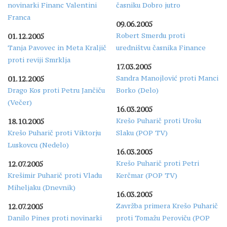
novinarki Financ Valentini
časniku Dobro jutro
Franca
09.06.2005
Robert Smerdu proti
01.12.2005
Tanja Pavovec in Meta Kraljič
uredništvu časnika Finance
proti reviji Smrklja
17.03.2005
Sandra Manojlović proti Manci
01.12.2005
Drago Kos proti Petru Jančiču
Borko (Delo)
(Večer)
16.03.2005
Krešo Puharič proti Urošu
18.10.2005
Krešo Puharič proti Viktorju
Slaku (POP TV)
Luskovcu (Nedelo)
16.03.2005
Krešo Puharič proti Petri
12.07.2005
Krešimir Puharič proti Vladu
Kerčmar (POP TV)
Miheljaku (Dnevnik)
16.03.2005
Zavržba primera Krešo Puharič
12.07.2005
Danilo Pines proti novinarki
proti Tomažu Peroviču (POP