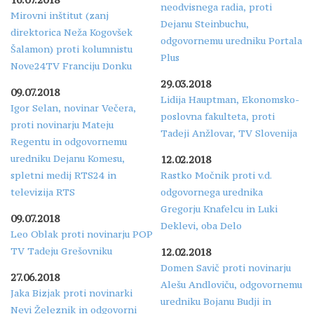
neodvisnega radia, proti
Mirovni inštitut (zanj
Dejanu Steinbuchu,
direktorica Neža Kogovšek
odgovornemu uredniku Portala
Šalamon) proti kolumnistu
Plus
Nove24TV Franciju Donku
29.03.2018
09.07.2018
Lidija Hauptman, Ekonomsko-
Igor Selan, novinar Večera,
poslovna fakulteta, proti
proti novinarju Mateju
Tadeji Anžlovar, TV Slovenija
Regentu in odgovornemu
uredniku Dejanu Komesu,
12.02.2018
spletni medij RTS24 in
Rastko Močnik proti v.d.
televizija RTS
odgovornega urednika
Gregorju Knafelcu in Luki
09.07.2018
Deklevi, oba Delo
Leo Oblak proti novinarju POP
TV Tadeju Grešovniku
12.02.2018
Domen Savič proti novinarju
27.06.2018
Alešu Andloviču, odgovornemu
Jaka Bizjak proti novinarki
uredniku Bojanu Budji in
Nevi Železnik in odgovorni