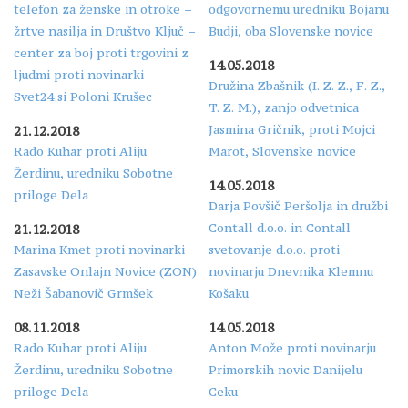
telefon za ženske in otroke –
odgovornemu uredniku Bojanu
žrtve nasilja in Društvo Ključ –
Budji, oba Slovenske novice
center za boj proti trgovini z
14.05.2018
ljudmi proti novinarki
Družina Zbašnik (I. Z. Z., F. Z.,
Svet24.si Poloni Krušec
T. Z. M.), zanjo odvetnica
Jasmina Gričnik, proti Mojci
21.12.2018
Rado Kuhar proti Aliju
Marot, Slovenske novice
Žerdinu, uredniku Sobotne
14.05.2018
priloge Dela
Darja Povšič Peršolja in družbi
Contall d.o.o. in Contall
21.12.2018
Marina Kmet proti novinarki
svetovanje d.o.o. proti
Zasavske Onlajn Novice (ZON)
novinarju Dnevnika Klemnu
Neži Šabanovič Grmšek
Košaku
08.11.2018
14.05.2018
Rado Kuhar proti Aliju
Anton Može proti novinarju
Žerdinu, uredniku Sobotne
Primorskih novic Danijelu
priloge Dela
Ceku