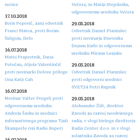
novice
Večera, in Matiji Stepišniku,
odgovornemu uredniku Večera
17.10.2018
Boris Popovič, zanj odvetnik
29.03.2018
Franci Matoz, proti Borisu
Odvetnik Daniel Planinšec
Šuligoju, Delo
proti novinarju Dnevnika
Dejanu Karbi in odgovornemu
16.07.2018
uredniku Miranu Lesjaku
Matej Praprotnik, Darja
Potočan, Aljoša Valentinčič
29.03.2018
proti novinarki Delove priloge
Odvetnik Daniel Planinšec
Ona Katji Cah
proti odgovorni urednici
SVET24 Petri Rupnik
16.07.2018
Novinar Valter Pregelj proti
29.03.2018
odgovornemu uredniku
Aleksander Žišt, direktor
Andreju Šavku in urednici
Zavoda za razvoj neodvisnega
informativnega programa Tjaši
radia, v vlogi bivšega direktorja
Škamperle (vsi Radio Koper)
Radia Center d.o.o. in v vlogi
solastnika Zavoda za razvoj
16.07.2018