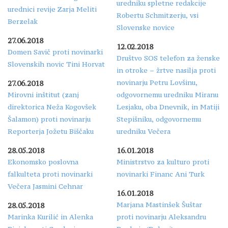
uredniku spletne redakcije
urednici revije Zarja Meliti
Robertu Schmitzerju, vsi
Berzelak
Slovenske novice
27.06.2018
12.02.2018
Domen Savič proti novinarki
Društvo SOS telefon za ženske
Slovenskih novic Tini Horvat
in otroke – žrtve nasilja proti
novinarju Petru Lovšinu,
27.06.2018
Mirovni inštitut (zanj
odgovornemu uredniku Miranu
direktorica Neža Kogovšek
Lesjaku, oba Dnevnik, in Matiji
Šalamon) proti novinarju
Stepišniku, odgovornemu
Reporterja Jožetu Biščaku
uredniku Večera
28.05.2018
16.01.2018
Ekonomsko poslovna
Ministrstvo za kulturo proti
falkulteta proti novinarki
novinarki Financ Ani Turk
Večera Jasmini Cehnar
16.01.2018
Marjana Mastinšek Šuštar
28.05.2018
Marinka Kurilić in Alenka
proti novinarju Aleksandru