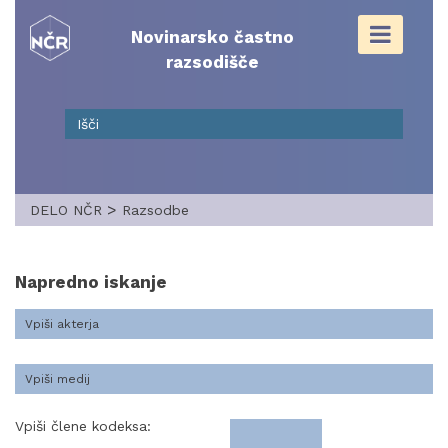
Skip
to
Novinarsko častno
content
razsodišče
>
DELO NČR
Razsodbe
Napredno iskanje
Vpiši člene kodeksa: