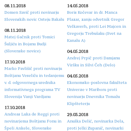
08.11.2018
14.05.2018
Domen Savič proti novinarju
Boris Kočevar in dr. Manca
Slovenskih novic Osteju Bakalu
Plazar, zanju odvetnik Gregor
Velkaverh, proti Lei Majcen in
08.11.2018
Gregorju Trebušaku (Svet na
Matej Gačnik proti Tomici
Kanalu A)
Šuljiću in Bojanu Budji
(Slovenske novice)
04.05.2018
Andrej Prpič proti Damjanu
17.10.2018
Viršku in Silvi Čeh (Delo)
Marko Pavlišič proti novinarju
Boštjanu Veseliču in tedanjemu
04.05.2018
v. d. odgovornega urednika
Ekonomsko-poslovna fakulteta
informativnega programa TV
Univerze v Mariboru proti
Slovenija Vanji Vardjanu
novinarju Dnevnika Tomažu
Klipšteterju
17.10.2018
Andreas Luka de Reggi proti
29.03.2018
novinarjema Boštjanu Fonu in
Anuška Delić, novinarka Dela,
Špeli Ankele, Slovenske
proti Jelki Zupanič, novinarki