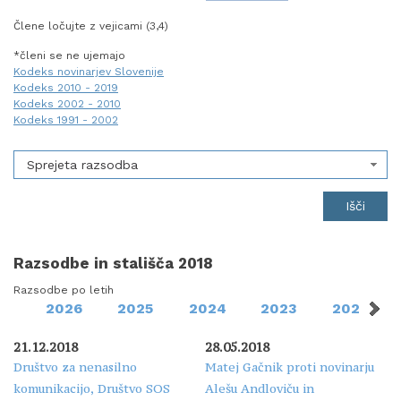
Člene ločujte z vejicami (3,4)
*členi se ne ujemajo
Kodeks novinarjev Slovenije
Kodeks 2010 - 2019
Kodeks 2002 - 2010
Kodeks 1991 - 2002
Sprejeta razsodba
Razsodbe in stališča 2018
Razsodbe po letih
2026
2025
2024
2023
2022
21.12.2018
28.05.2018
Društvo za nenasilno
Matej Gačnik proti novinarju
komunikacijo, Društvo SOS
Alešu Andloviču in