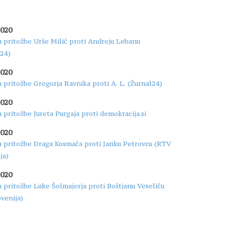
2020
 pritožbe Urše Milič proti Andreju Lebanu
24)
2020
 pritožbe Gregorja Ravnika proti A. L. (Žurnal24)
2020
 pritožbe Jureta Purgaja proti demokracija.si
2020
a pritožbe Draga Kosmača proti Janku Petrovcu (RTV
ja)
2020
 pritožbe Luke Šolmajerja proti Boštjanu Veseliču
venija)