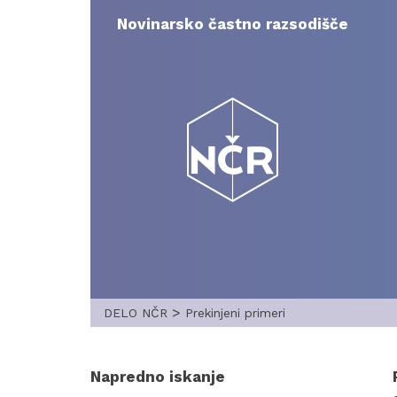
Skip
to
Novinarsko častno razsodišče
content
>
DELO NČR
Prekinjeni primeri
Napredno iskanje