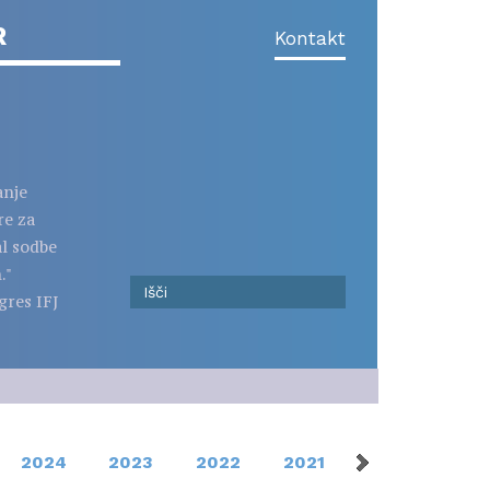
R
Kontakt
anje
re za
al sodbe
."
gres IFJ
2024
2023
2022
2021
2020
201