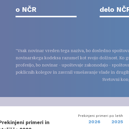
o NČR
delo NČ
"Vsak novinar vreden tega naziva, bo dosledno spoštov
novinarskega kodeksa razumel kot svojo dolžnost. Ko g
profesijo, bo novinar - upoštevaje zakonodajo - spoštov
poklicnih kolegov in zavrnil vmešavanje vlade in drugih
Svetovni kon
Prekinjeni primeri po letih
2026
2025
Prekinjeni primeri in