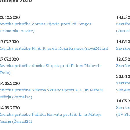
stališča 2020
22.12.2020
14.05.
Zavržba pritožbe Zorana Fijavža proti Pii Pangos
Zavržba
(Primorske novice)
(Žurnal
17.07.2020
14.05.
Zavržba pritožbe M. A. R. proti Roku Krajncu (nova24tv.si)
Zavržba
17.07.2020
12.05.
Zavržba pritožbe družbe Slopak proti Poloni Malovrh
Zavržba
(Delo)
20.04.
Zavržb
14.05.2020
Zavržba pritožbe Simona Škrjanca proti A. L. in Mateju
Sloveni
Koširju (Žurnal24)
14.03.
Zavržba
14.05.2020
Zavržba pritožbe Patrika Horvata proti A. L. in Mateju
(TV Slo
Koširju (Žurnal24)