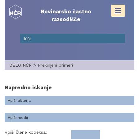
Skip
to
Novinarsko častno
content
razsodišče
>
DELO NČR
Prekinjeni primeri
Napredno iskanje
Vpiši člene kodeksa: