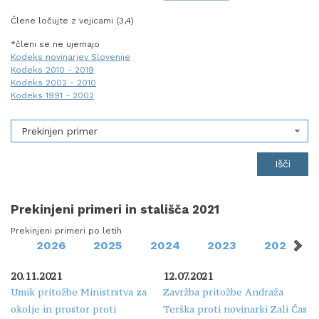
Člene ločujte z vejicami (3,4)
*členi se ne ujemajo
Kodeks novinarjev Slovenije
Kodeks 2010 - 2019
Kodeks 2002 - 2010
Kodeks 1991 - 2002
Prekinjen primer
Prekinjeni primeri in stališča 2021
Prekinjeni primeri po letih
2026
2025
2024
2023
2022
20.11.2021
12.07.2021
Umik pritožbe Ministrstva za
Zavržba pritožbe Andraža
okolje in prostor proti
Terška proti novinarki Zali Čas