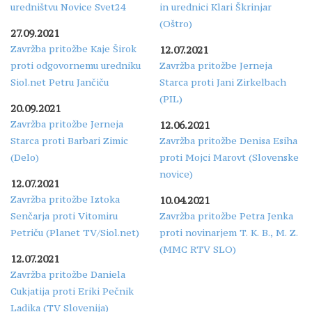
uredništvu Novice Svet24
in urednici Klari Škrinjar
(Oštro)
27.09.2021
Zavržba pritožbe Kaje Širok
12.07.2021
proti odgovornemu uredniku
Zavržba pritožbe Jerneja
Siol.net Petru Jančiču
Starca proti Jani Zirkelbach
(PIL)
20.09.2021
Zavržba pritožbe Jerneja
12.06.2021
Starca proti Barbari Zimic
Zavržba pritožbe Denisa Esiha
(Delo)
proti Mojci Marovt (Slovenske
novice)
12.07.2021
Zavržba pritožbe Iztoka
10.04.2021
Senčarja proti Vitomiru
Zavržba pritožbe Petra Jenka
Petriču (Planet TV/Siol.net)
proti novinarjem T. K. B., M. Z.
(MMC RTV SLO)
12.07.2021
Zavržba pritožbe Daniela
Cukjatija proti Eriki Pečnik
Ladika (TV Slovenija)