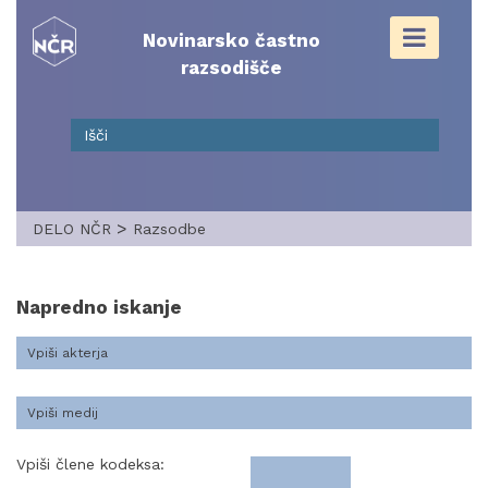
Skip
to
Novinarsko častno
content
razsodišče
>
DELO NČR
Razsodbe
Napredno iskanje
Vpiši člene kodeksa: