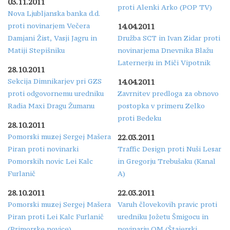
03.11.2011
proti Alenki Arko (POP TV)
Nova Ljubljanska banka d.d.
proti novinarjem Večera
14.04.2011
Damjani Žist, Vasji Jagru in
Družba SCT in Ivan Zidar proti
Matiji Stepišniku
novinarjema Dnevnika Blažu
Laternerju in Miči Vipotnik
28.10.2011
Sekcija Dimnikarjev pri GZS
14.04.2011
proti odgovornemu uredniku
Zavrnitev predloga za obnovo
Radia Maxi Dragu Žumanu
postopka v primeru Zelko
proti Bedeku
28.10.2011
Pomorski muzej Sergej Mašera
22.03.2011
Piran proti novinarki
Traffic Design proti Nuši Lesar
Pomorskih novic Lei Kalc
in Gregorju Trebušaku (Kanal
Furlanič
A)
28.10.2011
22.03.2011
Pomorski muzej Sergej Mašera
Varuh človekovih pravic proti
Piran proti Lei Kalc Furlanič
uredniku Jožetu Šmigocu in
(Primorske novice)
novinarju OM (Štajerski