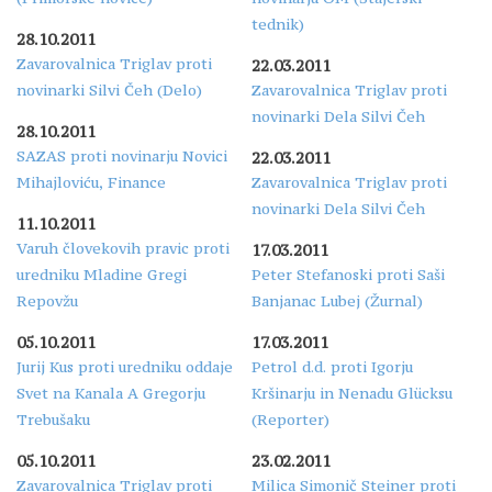
tednik)
28.10.2011
Zavarovalnica Triglav proti
22.03.2011
novinarki Silvi Čeh (Delo)
Zavarovalnica Triglav proti
novinarki Dela Silvi Čeh
28.10.2011
SAZAS proti novinarju Novici
22.03.2011
Mihajloviću, Finance
Zavarovalnica Triglav proti
novinarki Dela Silvi Čeh
11.10.2011
Varuh človekovih pravic proti
17.03.2011
uredniku Mladine Gregi
Peter Stefanoski proti Saši
Repovžu
Banjanac Lubej (Žurnal)
05.10.2011
17.03.2011
Jurij Kus proti uredniku oddaje
Petrol d.d. proti Igorju
Svet na Kanala A Gregorju
Kršinarju in Nenadu Glücksu
Trebušaku
(Reporter)
05.10.2011
23.02.2011
Zavarovalnica Triglav proti
Milica Simonič Steiner proti