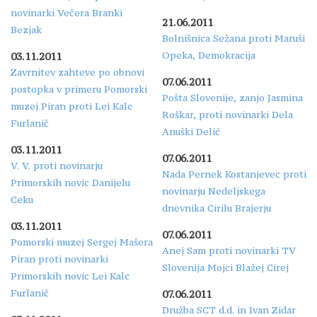
novinarki Večera Branki
21.06.2011
Bezjak
Bolnišnica Sežana proti Maruši
Opeka, Demokracija
03.11.2011
Zavrnitev zahteve po obnovi
07.06.2011
postopka v primeru Pomorski
Pošta Slovenije, zanjo Jasmina
muzej Piran proti Lei Kalc
Roškar, proti novinarki Dela
Furlanič
Anuški Delić
03.11.2011
07.06.2011
V. V. proti novinarju
Nada Pernek Kostanjevec proti
Primorskih novic Danijelu
novinarju Nedeljskega
Ceku
dnevnika Cirilu Brajerju
03.11.2011
07.06.2011
Pomorski muzej Sergej Mašera
Anej Sam proti novinarki TV
Piran proti novinarki
Slovenija Mojci Blažej Cirej
Primorskih novic Lei Kalc
Furlanič
07.06.2011
Družba SCT d.d. in Ivan Zidar