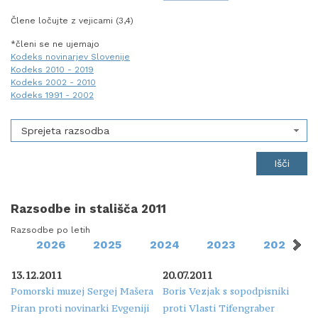
Člene ločujte z vejicami (3,4)
*členi se ne ujemajo
Kodeks novinarjev Slovenije
Kodeks 2010 - 2019
Kodeks 2002 - 2010
Kodeks 1991 - 2002
Sprejeta razsodba
Razsodbe in stališča 2011
Razsodbe po letih
2026
2025
2024
2023
2022
13.12.2011
20.07.2011
Pomorski muzej Sergej Mašera
Boris Vezjak s sopodpisniki
Piran proti novinarki Evgeniji
proti Vlasti Tifengraber