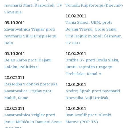
novinarki Marti Razboršek, TV
Tomažu Klipšteterju (Dnevnik)
Slovenija
10.02.2011
Tanja Salecl, UEM, proti
05.10.2011
Zavarovalnica Triglav proti
Bojanu Travnu, Urošu Slaku,
novinarju Viliju Einspielerju,
Tini Hojnik in Špeli Češnovar,
Delo
TV SLO
05.10.2011
10.02.2011
Dejan Karba proti Dejanu
Družba G7 proti Urošu Slaku,
Kalohu, Politikis.si
Juretu Tepini in Gregorju
Trebušaku, Kanal A
20.07.2011
Razsodba v obnovi postopka
12.01.2011
Zavarovalica Triglav proti
Andrej Šprah proti novinarki
Muhič, Seme
Dnevnika Anji Hreščak
20.07.2011
12.01.2011
Zavarovalnica Triglav proti
Ivan Kroflič proti Alenki
Janiju Muhiču in Damjani Seme
Marovt (POP TV)