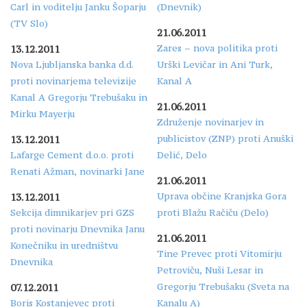
Carl in voditelju Janku Šoparju
(Dnevnik)
(TV Slo)
21.06.2011
Zares – nova politika proti
13.12.2011
Nova Ljubljanska banka d.d.
Urški Levičar in Ani Turk,
proti novinarjema televizije
Kanal A
Kanal A Gregorju Trebušaku in
21.06.2011
Mirku Mayerju
Združenje novinarjev in
publicistov (ZNP) proti Anuški
13.12.2011
Lafarge Cement d.o.o. proti
Delić, Delo
Renati Ažman, novinarki Jane
21.06.2011
Uprava občine Kranjska Gora
13.12.2011
Sekcija dimnikarjev pri GZS
proti Blažu Račiču (Delo)
proti novinarju Dnevnika Janu
21.06.2011
Konečniku in uredništvu
Tine Prevec proti Vitomirju
Dnevnika
Petroviču, Nuši Lesar in
Gregorju Trebušaku (Sveta na
07.12.2011
Boris Kostanjevec proti
Kanalu A)