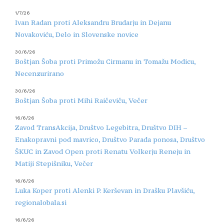
1/7/26
Ivan Radan proti Aleksandru Brudarju in Dejanu
Novakoviću, Delo in Slovenske novice
30/6/26
Boštjan Šoba proti Primožu Cirmanu in Tomažu Modicu,
Necenzurirano
30/6/26
Boštjan Šoba proti Mihi Raičeviču, Večer
16/6/26
Zavod TransAkcija, Društvo Legebitra, Društvo DIH –
Enakopravni pod mavrico, Društvo Parada ponosa, Društvo
ŠKUC in Zavod Open proti Renatu Volkerju Reneju in
Matiji Stepišniku, Večer
16/6/26
Luka Koper proti Alenki P. Kerševan in Drašku Plavšiću,
regionalobala.si
16/6/26