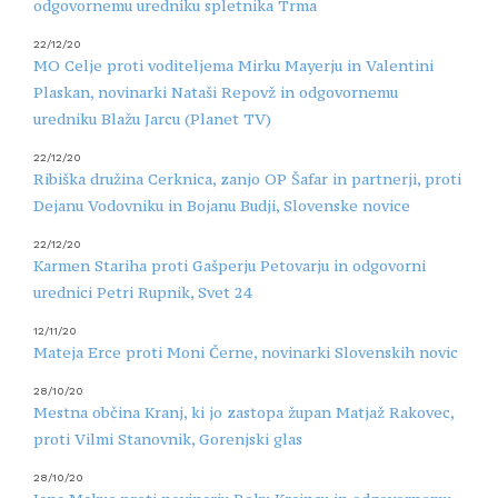
odgovornemu uredniku spletnika Trma
22/12/20
MO Celje proti voditeljema Mirku Mayerju in Valentini
Plaskan, novinarki Nataši Repovž in odgovornemu
uredniku Blažu Jarcu (Planet TV)
22/12/20
Ribiška družina Cerknica, zanjo OP Šafar in partnerji, proti
Dejanu Vodovniku in Bojanu Budji, Slovenske novice
22/12/20
Karmen Stariha proti Gašperju Petovarju in odgovorni
urednici Petri Rupnik, Svet 24
12/11/20
Mateja Erce proti Moni Černe, novinarki Slovenskih novic
28/10/20
Mestna občina Kranj, ki jo zastopa župan Matjaž Rakovec,
proti Vilmi Stanovnik, Gorenjski glas
28/10/20