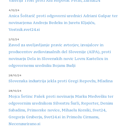
Valerija Trost proti Ani Hopovac Fetih, Žurnal24
4/12/24
Anica Šoštarič proti odgovorni urednici Adriani Gašpar ter
novinarjema Andreju Bedeku in Juretu Kljajiću,
Vestnik.svet24.si
2/12/24
Zavod za uveljavljanje pravic avtorjev, izvajalcev in
producentov avdiovizualnih del Slovenije (AIPA), proti
novinarju Dela in Slovenskih novic Lovru Kastelicu in
odgovornemu uredniku Bojanu Budji
28/10/24
Slovenska industrija jekla proti Gregi Repovžu, Mladina
28/10/24
Mojca Šetinc Pašek proti novinarju Marku Medvešku ter
odgovornim urednikom Silvestru Šurli, Reporter, Denisu
Sabadinu, Primorske novice, Mihaelu Korsiki, Svet24,
Gregorju Gruberju, Svet24.si in Primožu Cirmanu,
Necenzurirano.si