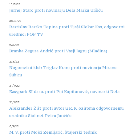
10/5/22
Jernej Starc proti novinarju Dela Marku Uršiču
30/3/22
Rastislav Rastko Tepina proti Tjaši Slokar Kos, odgovorni
urednici POP TV
2/3/22
Branka Žegura Andrić proti Vasji Jagru (Mladina)
2/3/22
Nogometni klub Triglav Kranj proti novinarju Miranu
Šubicu
21/1/22
Easypark SI d.o.o. proti Piji Kapitanovič, novinarki Dela
21/1/22
Aleksander Žišt proti avtorju R. K. oziroma odgovornemu
uredniku Siol.net Petru Jančiču
6/1/22
M. V. proti Mojci Zemljarič, Štajerski tednik