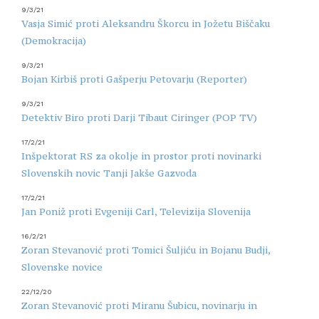
9/3/21
Vasja Simić proti Aleksandru Škorcu in Jožetu Biščaku
(Demokracija)
9/3/21
Bojan Kirbiš proti Gašperju Petovarju (Reporter)
9/3/21
Detektiv Biro proti Darji Tibaut Ciringer (POP TV)
17/2/21
Inšpektorat RS za okolje in prostor proti novinarki
Slovenskih novic Tanji Jakše Gazvoda
17/2/21
Jan Poniž proti Evgeniji Carl, Televizija Slovenija
16/2/21
Zoran Stevanović proti Tomici Šuljiću in Bojanu Budji,
Slovenske novice
22/12/20
Zoran Stevanović proti Miranu Šubicu, novinarju in