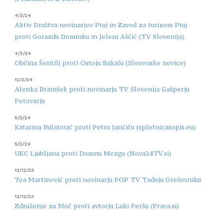
4/3/24
Aktiv Društva novinarjev Ptuj in Zavod za turizem Ptuj
proti Gorazdu Dominku in Jeleni Aščić (TV Slovenija)
4/3/24
Občina Šentilj proti Osteju Bakalu (Slovenske novice)
12/2/24
Alenka Bratušek proti novinarju TV Slovenija Gašperju
Petovarju
5/2/24
Katarina Bulatović proti Petru Jančiču (spletnicasopis.eu)
5/2/24
UKC Ljubljana proti Domnu Mezgu (Nova24TV.si)
13/12/23
Tea Martinović proti novinarju POP TV Tadeju Grešovniku
13/12/23
Združenje za Moč proti avtorju Luki Peršu (Prava.si)