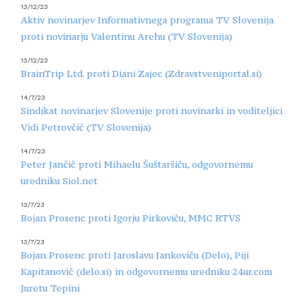
13/12/23
Aktiv novinarjev Informativnega programa TV Slovenija
proti novinarju Valentinu Arehu (TV Slovenija)
13/12/23
BrainTrip Ltd. proti Diani Zajec (Zdravstveniportal.si)
14/7/23
Sindikat novinarjev Slovenije proti novinarki in voditeljici
Vidi Petrovčič (TV Slovenija)
14/7/23
Peter Jančič proti Mihaelu Šuštaršiču, odgovornemu
uredniku Siol.net
13/7/23
Bojan Prosenc proti Igorju Pirkoviču, MMC RTVS
13/7/23
Bojan Prosenc proti Jaroslavu Jankoviču (Delo), Piji
Kapitanovič (delo.si) in odgovornemu uredniku 24ur.com
Juretu Tepini