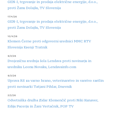
GEN-I, trgovanje in prodaja električne energije, d.o.o.,
proti Žanu Dolajšu, TV Slovenija
17/4/26
GEN-I, trgovanje in prodaja električne energije, d.o.o.,
proti Žanu Dolajšu, TV Slovenija
10/4/26
Klemen Černe proti odgovorni urednici MMC RTV
Slovenija Ksenji Tratnik
9/3/26
Dvojezična srednja šola Lendava proti novinarju in
uredniku Leonu Novaku, Lendavainfo.com
9/3/26
Uprava RS za varno hrano, veterinarstvo in varstvo rastlin
proti novinarki Tatjani Pihlar, Dnevnik
3/2/26
Odvetniška družba Zidar Klemenčič proti Niki Kunaver,
Ediju Pucerju in Žani Vertačnik, POP TV