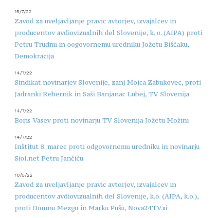
15/7/22
Zavod za uveljavljanje pravic avtorjev, izvajalcev in
producentov avdiovizualnih del Slovenije, k. o. (AIPA) proti
Petru Trudnu in oogovornemu uredniku Jožetu Biščaku,
Demokracija
14/7/22
Sindikat novinarjev Slovenije, zanj Mojca Zabukovec, proti
Jadranki Rebernik in Saši Banjanac Lubej, TV Slovenija
14/7/22
Boris Vasev proti novinarju TV Slovenija Jožetu Možini
14/7/22
Inštitut 8. marec proti odgovornemu uredniku in novinarju
Siol.net Petru Jančiču
10/5/22
Zavod za uveljavljanje pravic avtorjev, izvajalcev in
producentov avdiovizualnih del Slovenije, k.o. (AIPA, k.o.),
proti Domnu Mezgu in Marku Pušu, Nova24TV.si