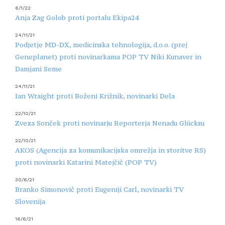
6/1/22
Anja Zag Golob proti portalu Ekipa24
24/11/21
Podjetje MD-DX, medicinska tehnologija, d.o.o. (prej
Geneplanet) proti novinarkama POP TV Niki Kunaver in
Damjani Seme
24/11/21
Ian Wraight proti Boženi Križnik, novinarki Dela
22/10/21
Zveza Sonček proti novinarju Reporterja Nenadu Glücksu
22/10/21
AKOS (Agencija za komunikacijska omrežja in storitve RS)
proti novinarki Katarini Matejčič (POP TV)
30/6/21
Branko Simonovič proti Eugeniji Carl, novinarki TV
Slovenija
16/6/21