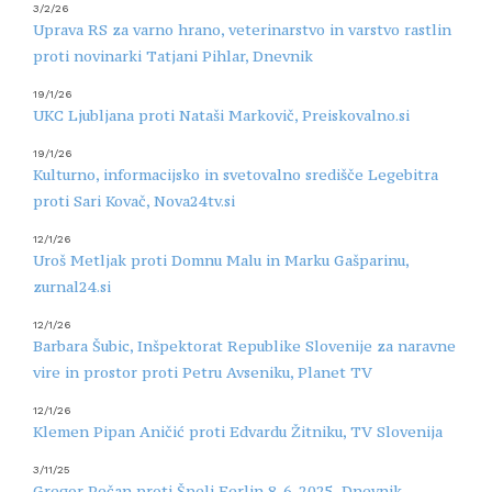
3/2/26
Uprava RS za varno hrano, veterinarstvo in varstvo rastlin
proti novinarki Tatjani Pihlar, Dnevnik
19/1/26
UKC Ljubljana proti Nataši Markovič, Preiskovalno.si
19/1/26
Kulturno, informacijsko in svetovalno središče Legebitra
proti Sari Kovač, Nova24tv.si
12/1/26
Uroš Metljak proti Domnu Malu in Marku Gašparinu,
zurnal24.si
12/1/26
Barbara Šubic, Inšpektorat Republike Slovenije za naravne
vire in prostor proti Petru Avseniku, Planet TV
12/1/26
Klemen Pipan Aničić proti Edvardu Žitniku, TV Slovenija
3/11/25
Gregor Pečan proti Špeli Ferlin 8. 6. 2025, Dnevnik