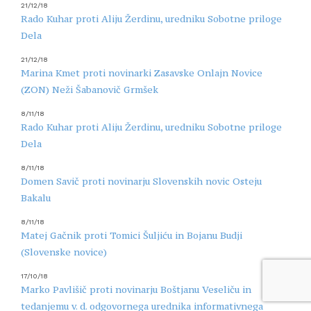
21/12/18
Rado Kuhar proti Aliju Žerdinu, uredniku Sobotne priloge
Dela
21/12/18
Marina Kmet proti novinarki Zasavske Onlajn Novice
(ZON) Neži Šabanovič Grmšek
8/11/18
Rado Kuhar proti Aliju Žerdinu, uredniku Sobotne priloge
Dela
8/11/18
Domen Savič proti novinarju Slovenskih novic Osteju
Bakalu
8/11/18
Matej Gačnik proti Tomici Šuljiću in Bojanu Budji
(Slovenske novice)
17/10/18
Marko Pavlišič proti novinarju Boštjanu Veseliču in
tedanjemu v. d. odgovornega urednika informativnega