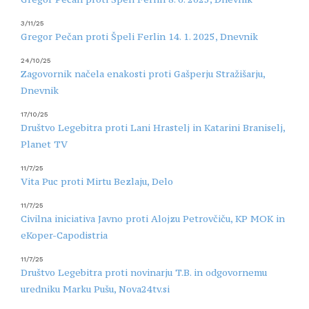
3/11/25
Gregor Pečan proti Špeli Ferlin 14. 1. 2025, Dnevnik
24/10/25
Zagovornik načela enakosti proti Gašperju Stražišarju,
Dnevnik
17/10/25
Društvo Legebitra proti Lani Hrastelj in Katarini Braniselj,
Planet TV
11/7/25
Vita Puc proti Mirtu Bezlaju, Delo
11/7/25
Civilna iniciativa Javno proti Alojzu Petrovčiču, KP MOK in
eKoper-Capodistria
11/7/25
Društvo Legebitra proti novinarju T.B. in odgovornemu
uredniku Marku Pušu, Nova24tv.si