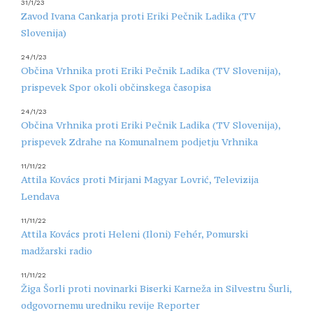
31/1/23
Zavod Ivana Cankarja proti Eriki Pečnik Ladika (TV
Slovenija)
24/1/23
Občina Vrhnika proti Eriki Pečnik Ladika (TV Slovenija),
prispevek Spor okoli občinskega časopisa
24/1/23
Občina Vrhnika proti Eriki Pečnik Ladika (TV Slovenija),
prispevek Zdrahe na Komunalnem podjetju Vrhnika
11/11/22
Attila Kovács proti Mirjani Magyar Lovrić, Televizija
Lendava
11/11/22
Attila Kovács proti Heleni (Iloni) Fehér, Pomurski
madžarski radio
11/11/22
Žiga Šorli proti novinarki Biserki Karneža in Silvestru Šurli,
odgovornemu uredniku revije Reporter