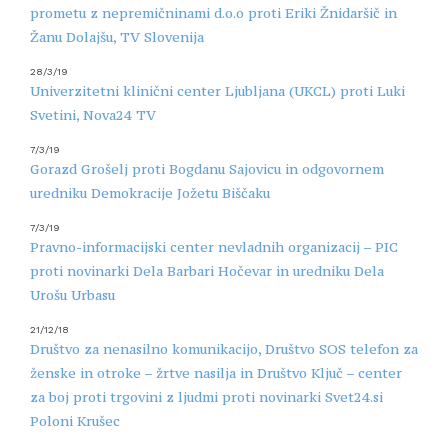
prometu z nepremičninami d.o.o proti Eriki Žnidaršič in
Žanu Dolajšu, TV Slovenija
28/3/19
Univerzitetni klinični center Ljubljana (UKCL) proti Luki
Svetini, Nova24 TV
7/3/19
Gorazd Grošelj proti Bogdanu Sajovicu in odgovornem
uredniku Demokracije Jožetu Biščaku
7/3/19
Pravno-informacijski center nevladnih organizacij – PIC
proti novinarki Dela Barbari Hočevar in uredniku Dela
Urošu Urbasu
21/12/18
Društvo za nenasilno komunikacijo, Društvo SOS telefon za
ženske in otroke – žrtve nasilja in Društvo Ključ – center
za boj proti trgovini z ljudmi proti novinarki Svet24.si
Poloni Krušec