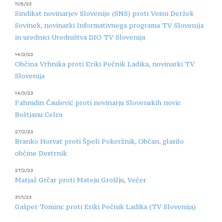
11/5/23
Sindikat novinarjev Slovenije (SNS) proti Vesni Deržek
Sovinek, novinarki Informativnega programa TV Slovenija
in urednici Uredništva DIO TV Slovenija
14/3/23
Občina Vrhnika proti Eriki Pečnik Ladika, novinarki TV
Slovenija
14/3/23
Fahrudin Čaušević proti novinarju Slovenskih novic
Boštjanu Celcu
27/2/23
Branko Horvat proti Špeli Pokeržnik, Občan, glasilo
občine Destrnik
27/2/23
Matjaž Grčar proti Mateju Grošlju, Večer
31/1/23
Gašper Tominc proti Eriki Pečnik Ladika (TV Slovenija)