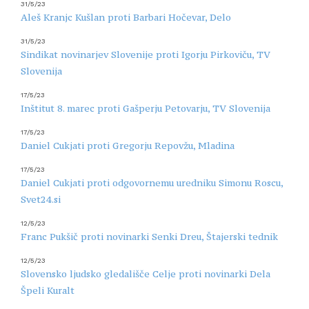
31/5/23
Aleš Kranjc Kušlan proti Barbari Hočevar, Delo
31/5/23
Sindikat novinarjev Slovenije proti Igorju Pirkoviču, TV
Slovenija
17/5/23
Inštitut 8. marec proti Gašperju Petovarju, TV Slovenija
17/5/23
Daniel Cukjati proti Gregorju Repovžu, Mladina
17/5/23
Daniel Cukjati proti odgovornemu uredniku Simonu Roscu,
Svet24.si
12/5/23
Franc Pukšič proti novinarki Senki Dreu, Štajerski tednik
12/5/23
Slovensko ljudsko gledališče Celje proti novinarki Dela
Špeli Kuralt