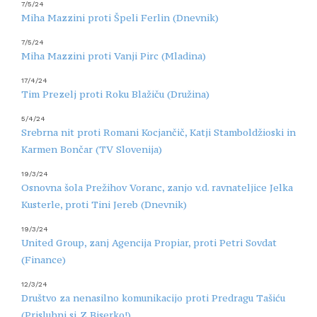
7/5/24
Miha Mazzini proti Špeli Ferlin (Dnevnik)
7/5/24
Miha Mazzini proti Vanji Pirc (Mladina)
17/4/24
Tim Prezelj proti Roku Blažiču (Družina)
5/4/24
Srebrna nit proti Romani Kocjančič, Katji Stamboldžioski in
Karmen Bončar (TV Slovenija)
19/3/24
Osnovna šola Prežihov Voranc, zanjo v.d. ravnateljice Jelka
Kusterle, proti Tini Jereb (Dnevnik)
19/3/24
United Group, zanj Agencija Propiar, proti Petri Sovdat
(Finance)
12/3/24
Društvo za nenasilno komunikacijo proti Predragu Tašiću
(Prisluhni si. Z Biserko!)