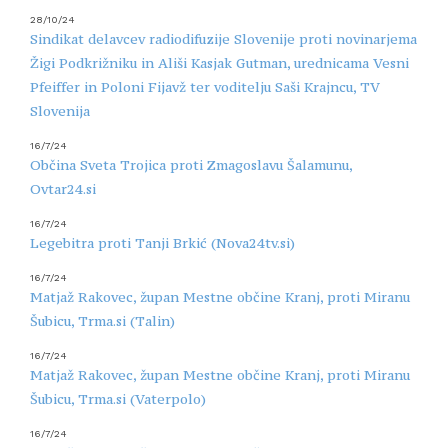
28/10/24
Sindikat delavcev radiodifuzije Slovenije proti novinarjema
Žigi Podkrižniku in Ališi Kasjak Gutman, urednicama Vesni
Pfeiffer in Poloni Fijavž ter voditelju Saši Krajncu, TV
Slovenija
16/7/24
Občina Sveta Trojica proti Zmagoslavu Šalamunu,
Ovtar24.si
16/7/24
Legebitra proti Tanji Brkić (Nova24tv.si)
16/7/24
Matjaž Rakovec, župan Mestne občine Kranj, proti Miranu
Šubicu, Trma.si (Talin)
16/7/24
Matjaž Rakovec, župan Mestne občine Kranj, proti Miranu
Šubicu, Trma.si (Vaterpolo)
16/7/24