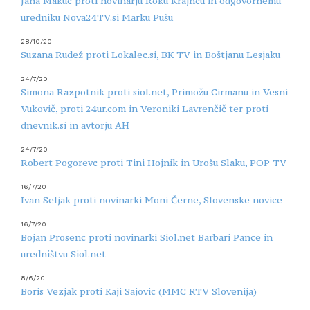
Jana Makuc proti novinarju Roku Krajncu in odgovornemu
uredniku Nova24TV.si Marku Pušu
28/10/20
Suzana Rudež proti Lokalec.si, BK TV in Boštjanu Lesjaku
24/7/20
Simona Razpotnik proti siol.net, Primožu Cirmanu in Vesni
Vukovič, proti 24ur.com in Veroniki Lavrenčič ter proti
dnevnik.si in avtorju AH
24/7/20
Robert Pogorevc proti Tini Hojnik in Urošu Slaku, POP TV
16/7/20
Ivan Seljak proti novinarki Moni Černe, Slovenske novice
16/7/20
Bojan Prosenc proti novinarki Siol.net Barbari Pance in
uredništvu Siol.net
8/6/20
Boris Vezjak proti Kaji Sajovic (MMC RTV Slovenija)