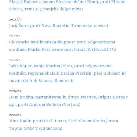
Matjaž Rakovec, župan Mestne občine Kranj, proti Miranu
Šubicu, Trma.si (Kranjska dolga miza)
26/6/24
Jurij Žurej proti Neva Blazetič (Primorske novice)
12/6/24
Slovenska muslimanska skupnost proti odgovornemu
uredniku Marku Pušu oziroma avtorju I. K. (Nova24TV)
12/6/24
Luka Koper, zanjo Marina Jelen, proti odgovornemu
uredniku regionalobala.si Drašku Plavšiću (prej Golubar) in
novinarki Ajdi Vanessi Simonich
22/5/24
Dom Brigita, nastanitvene in druge storitve, Brigita Beznec
s.p., proti Andreju Bedeku (Vestnik)
22/5/24
Nina Radin proti Staši Lozar, Tjaši Slokar Kos in Juretu
Tepini (POP TV, 24ur.com)