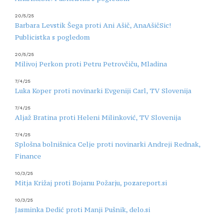
20/5/25
Barbara Levstik Šega proti Ani Ašič, AnaAšičSic!
Publicistka s pogledom
20/5/25
Milivoj Perkon proti Petru Petrovčiču, Mladina
7/4/25
Luka Koper proti novinarki Evgeniji Carl, TV Slovenija
7/4/25
Aljaž Bratina proti Heleni Milinković, TV Slovenija
7/4/25
Splošna bolnišnica Celje proti novinarki Andreji Rednak,
Finance
10/3/25
Mitja Križaj proti Bojanu Požarju, pozareport.si
10/3/25
Jasminka Dedić proti Manji Pušnik, delo.si