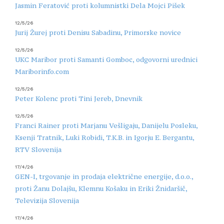
Jasmin Feratović proti kolumnistki Dela Mojci Pišek
12/5/26
Jurij Žurej proti Denisu Sabadinu, Primorske novice
12/5/26
UKC Maribor proti Samanti Gomboc, odgovorni urednici
Mariborinfo.com
12/5/26
Peter Kolenc proti Tini Jereb, Dnevnik
12/5/26
Franci Rainer proti Marjanu Vešligaju, Danijelu Posleku,
Ksenji Tratnik, Luki Robidi, T.K.B. in Igorju E. Bergantu,
RTV Slovenija
17/4/26
GEN-I, trgovanje in prodaja električne energije, d.o.o.,
proti Žanu Dolajšu, Klemnu Košaku in Eriki Žnidaršič,
Televizija Slovenija
17/4/26