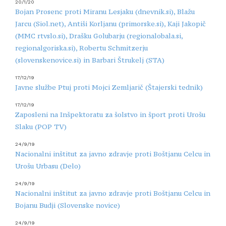
20/1/20
Bojan Prosenc proti Miranu Lesjaku (dnevnik.si), Blažu
Jarcu (Siol.net), Antiši Korljanu (primorske.si), Kaji Jakopič
(MMC rtvslo.si), Drašku Golubarju (regionalobala.si,
regionalgoriska.si), Robertu Schmitzerju
(slovenskenovice.si) in Barbari Štrukelj (STA)
17/12/19
Javne službe Ptuj proti Mojci Zemljarič (Štajerski tednik)
17/12/19
Zaposleni na Inšpektoratu za šolstvo in šport proti Urošu
Slaku (POP TV)
24/9/19
Nacionalni inštitut za javno zdravje proti Boštjanu Celcu in
Urošu Urbasu (Delo)
24/9/19
Nacionalni inštitut za javno zdravje proti Boštjanu Celcu in
Bojanu Budji (Slovenske novice)
24/9/19