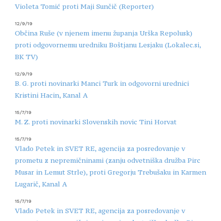
Violeta Tomić proti Maji Sunčič (Reporter)
12/9/19
Občina Ruše (v njenem imenu županja Urška Repolusk)
proti odgovornemu uredniku Boštjanu Lesjaku (Lokalec.si,
BK TV)
12/9/19
B. G. proti novinarki Manci Turk in odgovorni urednici
Kristini Hacin, Kanal A
15/7/19
M. Z. proti novinarki Slovenskih novic Tini Horvat
15/7/19
Vlado Petek in SVET RE, agencija za posredovanje v
prometu z nepremičninami (zanju odvetniška družba Pirc
Musar in Lemut Strle), proti Gregorju Trebušaku in Karmen
Lugarič, Kanal A
15/7/19
Vlado Petek in SVET RE, agencija za posredovanje v