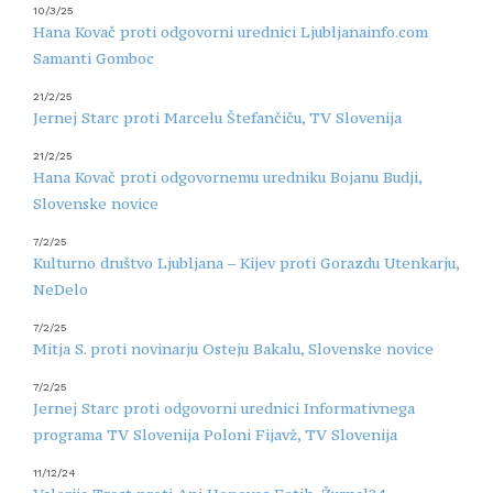
10/3/25
Hana Kovač proti odgovorni urednici Ljubljanainfo.com
Samanti Gomboc
21/2/25
Jernej Starc proti Marcelu Štefančiču, TV Slovenija
21/2/25
Hana Kovač proti odgovornemu uredniku Bojanu Budji,
Slovenske novice
7/2/25
Kulturno društvo Ljubljana – Kijev proti Gorazdu Utenkarju,
NeDelo
7/2/25
Mitja S. proti novinarju Osteju Bakalu, Slovenske novice
7/2/25
Jernej Starc proti odgovorni urednici Informativnega
programa TV Slovenija Poloni Fijavž, TV Slovenija
11/12/24