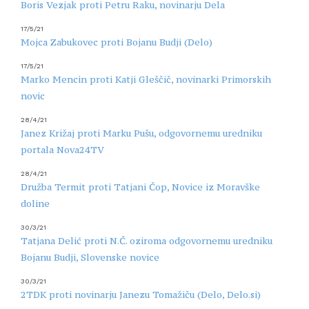
Boris Vezjak proti Petru Raku, novinarju Dela
17/5/21
Mojca Zabukovec proti Bojanu Budji (Delo)
17/5/21
Marko Mencin proti Katji Gleščič, novinarki Primorskih
novic
28/4/21
Janez Križaj proti Marku Pušu, odgovornemu uredniku
portala Nova24TV
28/4/21
Družba Termit proti Tatjani Čop, Novice iz Moravške
doline
30/3/21
Tatjana Delić proti N.Č. oziroma odgovornemu uredniku
Bojanu Budji, Slovenske novice
30/3/21
2TDK proti novinarju Janezu Tomažiču (Delo, Delo.si)