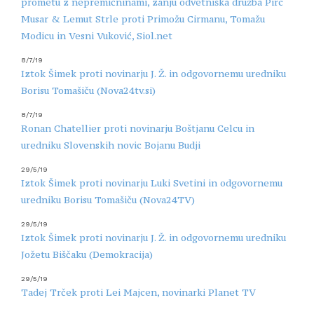
prometu z nepremičninami, zanju odvetniška družba Pirc
Musar & Lemut Strle proti Primožu Cirmanu, Tomažu
Modicu in Vesni Vuković, Siol.net
8/7/19
Iztok Šimek proti novinarju J. Ž. in odgovornemu uredniku
Borisu Tomašiču (Nova24tv.si)
8/7/19
Ronan Chatellier proti novinarju Boštjanu Celcu in
uredniku Slovenskih novic Bojanu Budji
29/5/19
Iztok Šimek proti novinarju Luki Svetini in odgovornemu
uredniku Borisu Tomašiču (Nova24TV)
29/5/19
Iztok Šimek proti novinarju J. Ž. in odgovornemu uredniku
Jožetu Biščaku (Demokracija)
29/5/19
Tadej Trček proti Lei Majcen, novinarki Planet TV