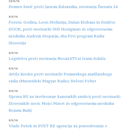
29/5/19
Domen Savič proti Janezu Zalazniku, novinarju Žurnala 24
8/5/19
Ferenc Godina, Leon Stefanija, Dušan Klobasa in Društvo
DOOR, proti novinarki Urši Henigman in odgovornemu
uredniku Andreju Stoparju, oba Prvi program Radia
Slovenija
8/5/19
Legebitra proti novinarju Nova24TV.si Ivanu Sokiču
8/5/19
Attila Kovács proti novinarki Pomurskega madžarskega
radia (Muravideki Magyar Radio) Heleni Feher
8/5/19
Uprava RS za izvrševanje kazenskih sankcij proti novinarki
Slovenskih novic Mojci Marot in odgovornemu uredniku
Bojanu Budji
8/5/19
Vlado Petek in SVET RE agencija za posredovanje v