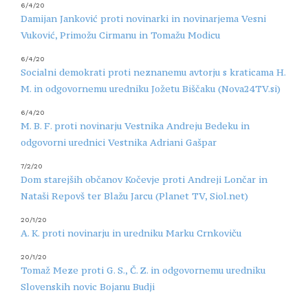
6/4/20
Damijan Janković proti novinarki in novinarjema Vesni
Vuković, Primožu Cirmanu in Tomažu Modicu
6/4/20
Socialni demokrati proti neznanemu avtorju s kraticama H.
M. in odgovornemu uredniku Jožetu Biščaku (Nova24TV.si)
6/4/20
M. B. F. proti novinarju Vestnika Andreju Bedeku in
odgovorni urednici Vestnika Adriani Gašpar
7/2/20
Dom starejših občanov Kočevje proti Andreji Lončar in
Nataši Repovš ter Blažu Jarcu (Planet TV, Siol.net)
20/1/20
A. K. proti novinarju in uredniku Marku Crnkoviču
20/1/20
Tomaž Meze proti G. S., Č. Z. in odgovornemu uredniku
Slovenskih novic Bojanu Budji