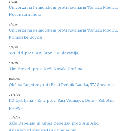
3/7/25
Univerza na Primorskem proti novinarju Tomažu Modicu,
Necenzurirano.si
3/7/25
Univerza na Primorskem proti novinarju Tomažu Modicu,
Primorske novice
3/7/25
SPL d.d. proti Ani Štor, TV Slovenija
3/7/25
Tim Prezelj proti Neži Novak, Družina
16/6/25
Občina Logatec proti Eriki Pečnik Ladika, TV Slovenija
26/5/25
KD Ljubljana – Kijiv proti Saši Vidmajer, Delo – Sobotna
priloga
20/5/25
Sašo Debeljak in Janez Debeljak proti Ani Ašič,
AnaAšičSic! Publicistka s pogledom